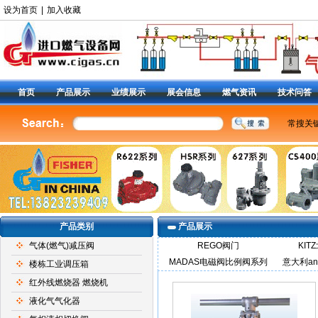
设为首页
|
加入收藏
首页
产品展示
业绩展示
展会信息
燃气资讯
技术问答
常搜关
美国费
燃气调
减压阀9
阀
|
6
定位器
产品类别
产品展示
气体(燃气)减压阀
REGO阀门
KIT
MADAS电磁阀比例阀系列
意大利an
楼栋工业调压箱
红外线燃烧器 燃烧机
液化气气化器