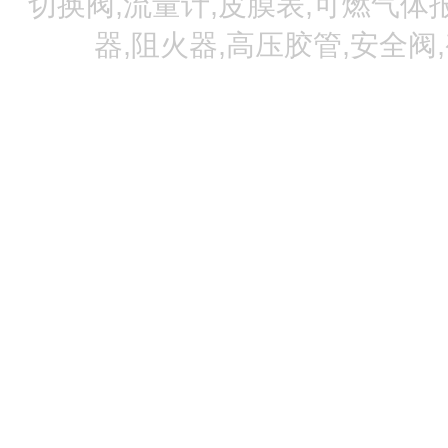
切换阀,流量计,皮膜表,可燃气体报
器,阻火器,高压胶管,安全阀