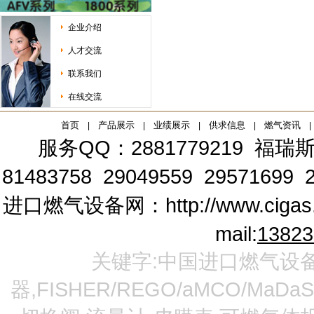
企业介绍
人才交流
联系我们
在线交流
首页
产品展示
业绩展示
供求信息
燃气资讯
|
|
|
|
|
服务QQ：2881779219
福瑞斯
81483758 29049559 29571699 2
进口燃气设备网：
http://www.cigas
mail:
1382
关键字:中国进口燃气设备
器,FISHER/REGO/aMCO/MaDa