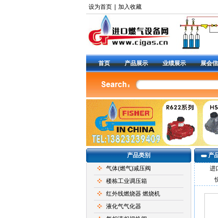
设为首页
|
加入收藏
首页
产品展示
业绩展示
展会信
产品类别
产
气体(燃气)减压阀
进
楼栋工业调压箱
红外线燃烧器 燃烧机
液化气气化器