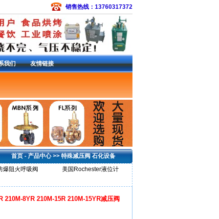
销售热线：13760317372
系我们
友情链接
备件包
|
常开电磁阀
|
EZR减压阀
|
S301SMC
3L调压器
|
133H减压阀
|
299H减压阀
|
299HS
6减压阀
|
627-576调压器
|
R622-DFF减压
减压阀
|
95H减压阀
|
DVC6200定位器
|
费希尔
首页
-
产品中心
>>
特殊减压阀 石化设备
防爆阻火呼吸阀
美国Rochester液位计
210M-8YR 210M-15R 210M-15YR减压阀