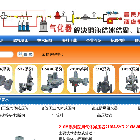
息
燃气资讯
技术问答
资料下载
企业介绍
招聘信息
联
常搜关键字：
美国费希尔R622H-DGJ调压器
|
RG/2MC减压阀
|
调压器
燃气调压器
|
减压阀
|
CS400减压阀
|
S201减压阀
|
13
减压阀99调压器
|
1098减压阀
|
液化气减压阀
|
627-49
阀
|
63EG泄压阀
|
98H放 散阀
|
Y690A调压器
|
1301F
定位器
|
DVC2000定位器
|
3582i定位器
|
|
品展示
口工业气体减压阀
合资工业气体减压阀
管道防爆阻火器
快速接头/拉断阀
汇流排
高压胶管
210M系列医用气体减压器210M-5YR 210M-8R 
主要技术参数或描述：
铜制母体，表面电镀