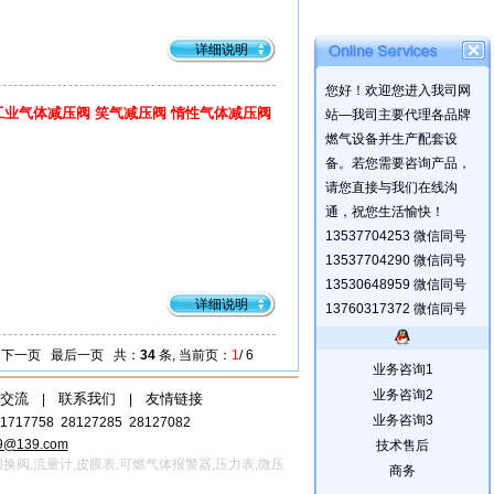
详细说明
您好！欢迎您进入我司网
阀 工业气体减压阀 笑气减压阀 惰性气体减压阀
站—我司主要代理各品牌
燃气设备并生产配套设
备。若您需要咨询产品，
请您直接与我们在线沟
通，祝您生活愉快！
13537704253 微信同号
13537704290 微信同号
13530648959 微信同号
详细说明
13760317372 微信同号
下一页
最后一页
共：
34
条, 当前页：
1
/ 6
业务咨询1
业务咨询2
交流
联系我们
友情链接
|
|
业务咨询3
1717758 28127285 28127082
9@139.com
技术售后
压阀,切换阀,流量计,皮膜表,可燃气体报警器,压力表,微压
商务