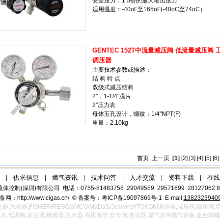
安全压力：1.5倍的最大输出压力
适用温度：-40oF至165oF(-40oC至74oC）
GENTEC 152T中流量减压阀 低流量减压
调压器
主要技术参数或描述：
结 构 特 点
双级式减压结构
2"，1-1/4"膜片
2"压力表
母体五孔设计，螺纹：1/4"NPT(F)
重量：2.10kg
首页
上一页
[1]
[2]
[3]
[4]
[5]
[6]
供求信息
燃气资讯
技术问答
人才交流
资料下载
在线
|
|
|
|
|
|
体控制(深圳)有限公司
电话：0755-81483758 29049559 29571699 28127062 8
备网：
http://www.cigas.cn/
©
备案号：粤ICP备19097869号-1
E-mail:
1382323940
器,FISHER/REGO/aMCO/MaDaS/Jeavons/ITOKOKI调压器,减压阀,稳
表,低温阀,定位器,燃烧器,阻火器,高压胶管,安全阀,变送器,煤气表等燃气设备,
企业邮箱