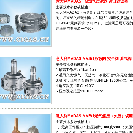
意大利MADAS FM燃气过滤器 进口过滤器
主要技术参数或描述：
意大利MADAS（马达斯）燃气过滤器允许通过合适
测。压铸铝的精确制造，在其法兰和螺纹类型的过
CIG8042规则要求（50μm）。过滤网是用可洗的
调压器前要安装一个尺寸
意大利MADAS MVS/1放散阀 安全阀 泄气阀
主要技术参数或描述：
1.最高工作压力:1bar-6bar
2.适用介质:煤气、天然气、液化石油气等无腐蚀
3.材 质：压铸合金铝(符合UNI EN 1706标准)、黄
4.适应温度:-15℃- +60℃
5.压力设定范围:30-1000mbar
意大利MADAS MVB/1燃气超压（欠压）切
主要技术参数或描述：
1、最高工作压力：超压切断(1bar或6bar)；欠压
2、适用介质：煤气、天然气、液化石油气等无腐