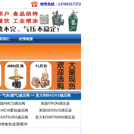
销售热线：13760317372
系我们
友情链接
备件包
|
常开电磁阀
|
EZR减压阀
|
S301SMC
3L调压器
|
133H减压阀
|
299H减压阀
|
299HS
6减压阀
|
627-576调压器
|
R622-DFF减压
减压阀
|
95H减压阀
|
DVC6200定位器
|
费希尔
>
气体(燃气)减压阀
>>
意大利MADAS稳压阀
国AMCO调压阀
美国ITRON调压器
AICHI爱知减压阀
美国SENSUS调压器
KATSURA减压阀
意大利TARTARINI调压器
维修包/皮膜/配件