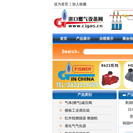
设为首页
|
加入收藏
首页
产品展示
业绩展示
展会信
产品类别
产
气体(燃气)减压阀
美国
日
楼栋工业调压箱
红外线燃烧器 燃烧机
韩国H
液化气气化器