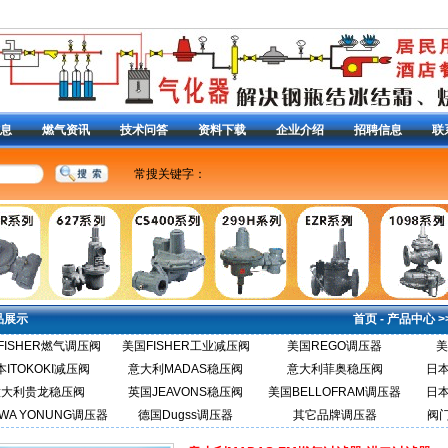
息
燃气资讯
技术问答
资料下载
企业介绍
招聘信息
联
常搜关键字：
美国费希尔R622H-DGJ调压器
|
RG/2MC减压阀
|
调压器
燃气调压器
|
减压阀
|
CS400减压阀
|
S201减压阀
|
13
减压阀99调压器
|
1098减压阀
|
液化气减压阀
|
627-49
阀
|
63EG泄压阀
|
98H放 散阀
|
Y690A调压器
|
1301F
定位器
|
DVC2000定位器
|
3582i定位器
|
|
品展示
首页
-
产品中心
>
FISHER燃气调压阀
美国FISHER工业减压阀
美国REGO调压器
美
本ITOKOKI减压阀
意大利MADAS稳压阀
意大利菲奥稳压阀
日本
意大利贵龙稳压阀
英国JEAVONS稳压阀
美国BELLOFRAM调压器
日本
WA YONUNG调压器
德国Dugss调压器
其它品牌调压器
阀门