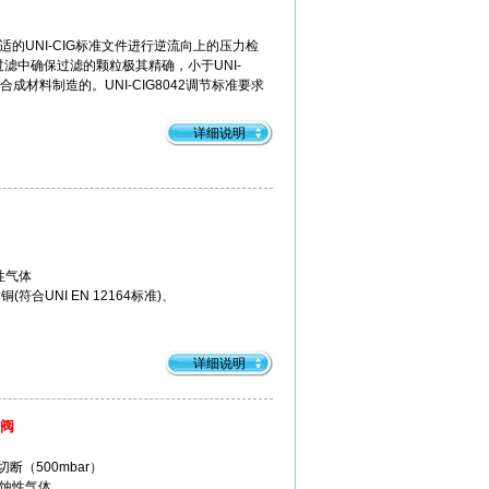
的UNI-CIG标准文件进行逆流向上的压力检
滤中确保过滤的颗粒极其精确，小于UNI-
合成材料制造的。UNI-CIG8042调节标准要求
详细说明
性气体
铜(符合UNI EN 12164标准)、
详细说明
断阀
切断（500mbar）
蚀性气体