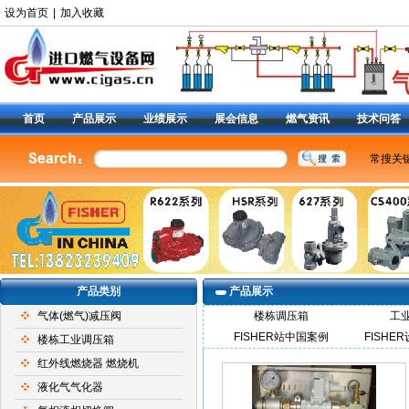
设为首页
|
加入收藏
首页
产品展示
业绩展示
展会信息
燃气资讯
技术问答
常搜关
美国费
燃气调
减压阀9
阀
|
6
定位器
产品类别
产品展示
气体(燃气)减压阀
楼栋调压箱
工
FISHER站中国案例
FISHE
楼栋工业调压箱
红外线燃烧器 燃烧机
液化气气化器