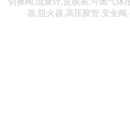
切换阀,流量计,皮膜表,可燃气体报
器,阻火器,高压胶管,安全阀