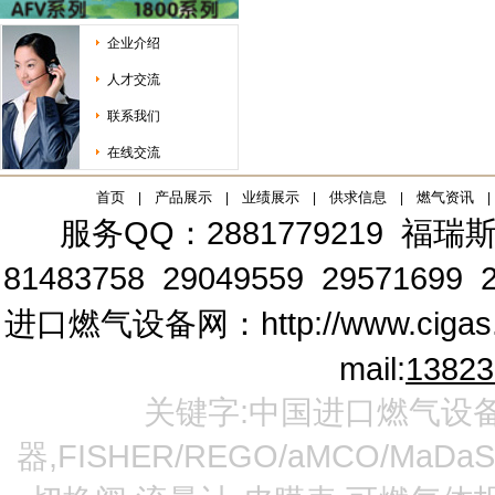
企业介绍
人才交流
联系我们
在线交流
首页
产品展示
业绩展示
供求信息
燃气资讯
|
|
|
|
|
服务QQ：2881779219
福瑞斯
81483758 29049559 29571699 2
进口燃气设备网：
http://www.cigas
mail:
1382
关键字:中国进口燃气设备
器,FISHER/REGO/aMCO/MaDa