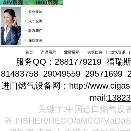
企业介绍
人才交流
联系我们
在线交流
首页
产品展示
业绩展示
供求信息
燃气资讯
|
|
|
|
|
服务QQ：2881779219
福瑞斯
81483758 29049559 29571699 2
进口燃气设备网：
http://www.cigas
mail:
1382
关键字:中国进口燃气设备
器,FISHER/REGO/aMCO/MaDa