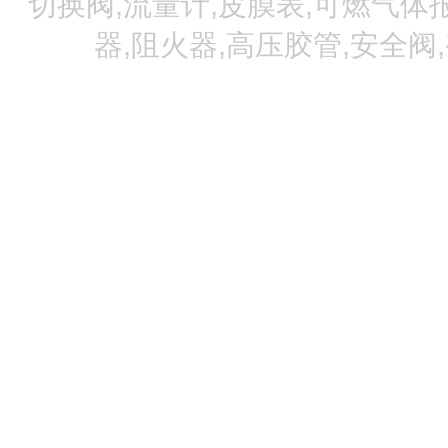
切换阀,流量计,皮膜表,可燃气体报
器,阻火器,高压胶管,安全阀