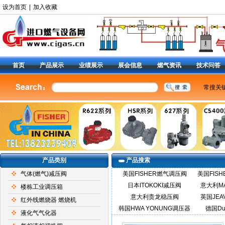
设为首页
|
加入收藏
首页
产品展示
业绩展示
展会信息
燃气资讯
技术问答
常搜关
美国费
燃气调
减压阀9
阀
|
6
定位器
产品类别
产品搜索
气体(燃气)减压阀
美国FISHER燃气调压阀
美国FIS
日本ITOKOKI减压阀
意大利M
楼栋工业调压箱
意大利贵龙稳压阀
英国JEA
红外线燃烧器 燃烧机
韩国HWA YONUNG调压器
德国Du
液化气气化器