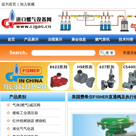
设为首页
|
加入收藏
首页
产品展示
业绩展示
展会信息
燃气资讯
技术问答
常搜关
美国费
燃气调
减压阀9
阀
|
6
定位器
产品类别
美国费希尔FISHER直通阀及执行
气体(燃气)减压阀
楼栋工业调压箱
红外线燃烧器 燃烧机
液化气气化器