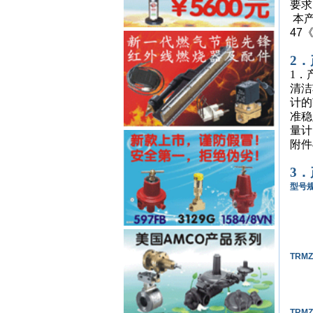
要求
本
47
2
1．
清洁
计的
准稳
量计
附件
3
型号
TRM
Z
TRM
Z