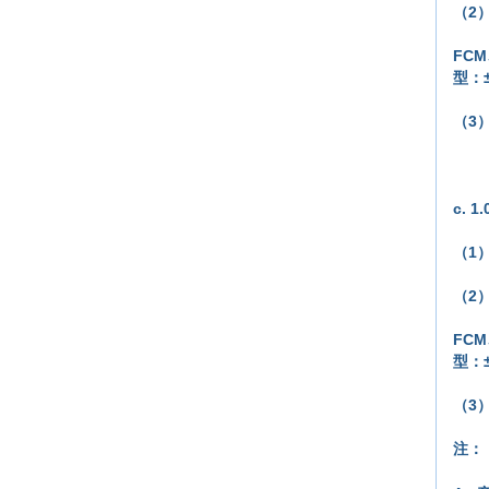
（
2
FCM
型：±
（
3
c. 
（
1）
（
2
FCM
型：±
（
3
注：