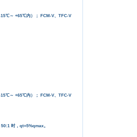
 -15℃～ +65℃内）； FCM-V、TFC-V
 -15℃～ +65℃内）； FCM-V、TFC-V
50:1 时，qt=5%qmax。