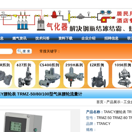
息
燃气资讯
技术问答
资料下载
企业介绍
招聘信息
联
常搜关键字：
美国费希尔R622H-DGJ调压器
|
RG/2MC减压阀
|
调压器
燃气调压器
|
减压阀
|
CS400减压阀
|
S201减压阀
|
13
减压阀99调压器
|
1098减压阀
|
液化气减压阀
|
627-49
阀
|
63EG泄压阀
|
98H放 散阀
|
Y690A调压器
|
1301F
定位器
|
DVC2000定位器
|
3582i定位器
|
|
CY腰轮表 TRMZ-50/80/100型气体腰轮流量计
首页
-
产品展示
-
工业
产品名称：
TANCY腰轮表 TR
型号：
TRMZ-50 TRMZ-80 T
品牌：
TTANCY
规格：