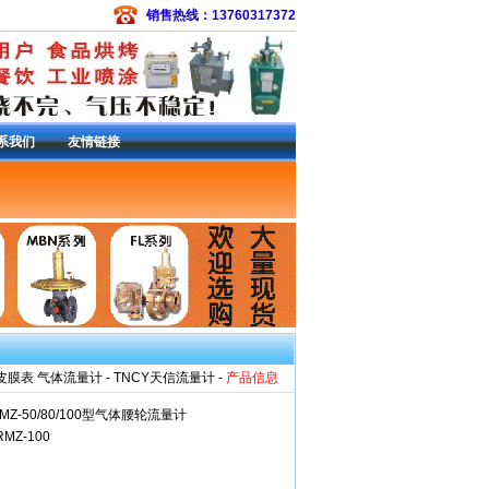
销售热线：13760317372
系我们
友情链接
备件包
|
常开电磁阀
|
EZR减压阀
|
S301SMC
3L调压器
|
133H减压阀
|
299H减压阀
|
299HS
6减压阀
|
627-576调压器
|
R622-DFF减压
减压阀
|
95H减压阀
|
DVC6200定位器
|
费希尔
皮膜表 气体流量计
-
TNCY天信流量计
-
产品信息
MZ-50/80/100型气体腰轮流量计
RMZ-100