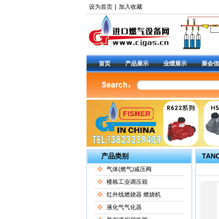
设为首页
|
加入收藏
首页
产品展示
业绩展示
展会信
产品类别
TAN
气体(燃气)减压阀
楼栋工业调压箱
红外线燃烧器 燃烧机
液化气气化器