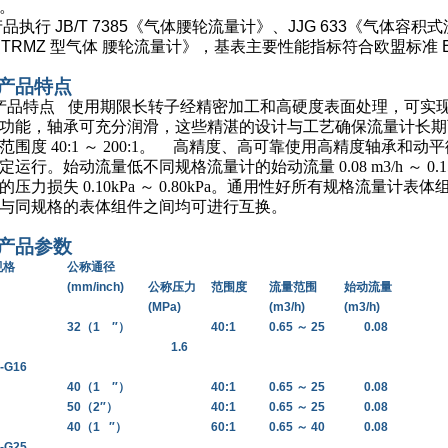
。
产品执行
JB/T 7385
《气体腰轮流量计》、
JJG 633
《气体容积式
《
TRMZ
型气体 腰轮流量计》，基表主要性能指标符合欧盟标准
．产品特点
产品特点
使用期限长转子经精密加工和高硬度表面处理，可实
功能，轴承可充分润滑，这些精湛的设计与工艺确保流量计长期
范围度
40:1 ～ 200:1。
高精度、高可靠使用高精度轴承和动平
定运行。始动流量低不同规格流量计的始动流量
0.08 m3/h ～ 0.
的压力损失
0.10kPa ～ 0.80kPa。通用性好所有规格流量
与同规格的表体组件之间均可进行互换。
．产品参数
规格
公称通径
(mm
/
inch)
公称压力
范围度
流量范围
始动流量
(M
P
a)
(m
3
/h)
(m
3
/h)
32（1
″）
40:1
0.65
～
25
0.08
1.6
-G16
40（1
″）
40:1
0.65
～
25
0.08
50（2″）
40:1
0.65
～
25
0.08
40（1
″）
60:1
0.65
～
40
0.08
-G25