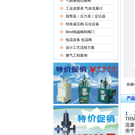
气相液相切换阀
工业皮膜表 气体流量计
报警器｜压力表｜定位器
特殊减压阀 石化设备
Best电磁阀和阀门
低温设备 低温阀
设计工艺流程方案
燃气工程案例
收藏
产品
1
TR
流量
用于