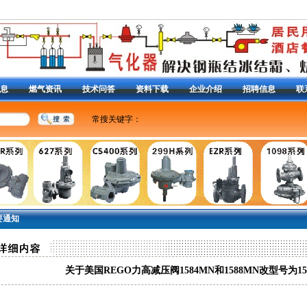
息
燃气资讯
技术问答
资料下载
企业介绍
招聘信息
联
常搜关键字：
美国费希尔R622H-DGJ调压器
|
RG/2MC减压阀
|
调压器
燃气调压器
|
减压阀
|
CS400减压阀
|
S201减压阀
|
13
减压阀99调压器
|
1098减压阀
|
液化气减压阀
|
627-49
阀
|
63EG泄压阀
|
98H放 散阀
|
Y690A调压器
|
1301F
定位器
|
DVC2000定位器
|
3582i定位器
|
|
要通知
关于美国REGO力高减压阀1584MN和1588MN改型号为158