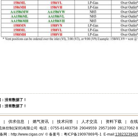
篇：没有数据了！
篇：没有数据了！
供求信息
燃气资讯
技术问答
人才交流
资料下载
在线
|
|
|
|
|
|
体控制(深圳)有限公司
电话：0755-81483758 29049559 29571699 28127062 8
备网：
http://www.cigas.cn/
©
备案号：粤ICP备19097869号-1
E-mail:
1382323940