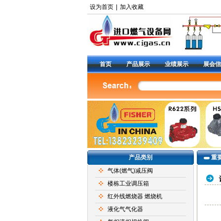
设为首页
|
加入收藏
首页
产品展示
业绩展示
展会信
产品类别
重
气体(燃气)减压阀
楼栋工业调压箱
红外线燃烧器 燃烧机
液化气气化器