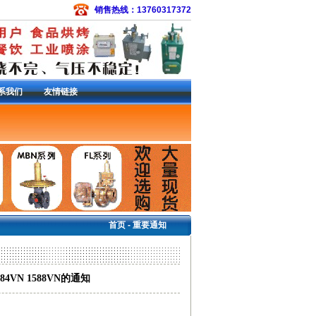
销售热线：13760317372
系我们
友情链接
备件包
|
常开电磁阀
|
EZR减压阀
|
S301SMC
3L调压器
|
133H减压阀
|
299H减压阀
|
299HS
6减压阀
|
627-576调压器
|
R622-DFF减压
减压阀
|
95H减压阀
|
DVC6200定位器
|
费希尔
首页
-
重要通知
4VN 1588VN的通知