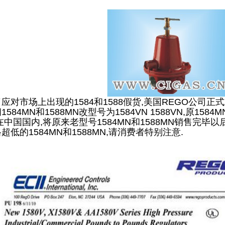
应对市场上出现的1584和1588假货,美国REGO公司正
1584MN和1588MN改型号为1584VN 1588VN,原15
在中国国内,将原来老型号1584MN和1588MN销售完毕
超低的1584MN和1588MN,请消费者特别注意.